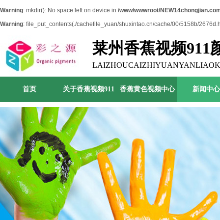
Warning
: mkdir(): No space left on device in
/www/wwwroot/NEW14chongjian.com
Warning
: file_put_contents(./cachefile_yuan/shuxintao.cn/cache/00/5158b/2676d.htm
莱州香蕉视频91
司
LAIZHOUCAIZHIYUANYANLIAOK
首页
关于香蕉视频911
香蕉黄色视频中心
新闻中心