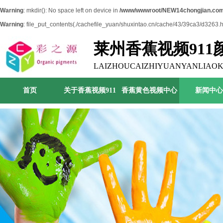
Warning
: mkdir(): No space left on device in
/www/wwwroot/NEW14chongjian.com
Warning
: file_put_contents(./cachefile_yuan/shuxintao.cn/cache/43/39ca3/d3263.htm
莱州香蕉视频91
司
LAIZHOUCAIZHIYUANYANLIAOK
首页
关于香蕉视频911
香蕉黄色视频中心
新闻中心